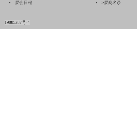
展会日程
>
展商名录
2026杭州国际
19005287号-4